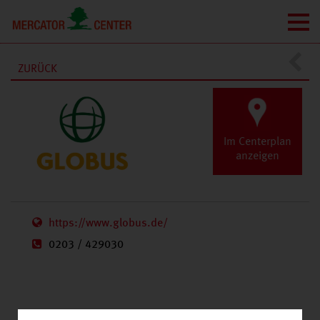
ZURÜCK
GESCHÄFTE
A-Z
Im Centerplan
anzeigen
https://www.globus.de/
0203 / 429030
GLOBUS