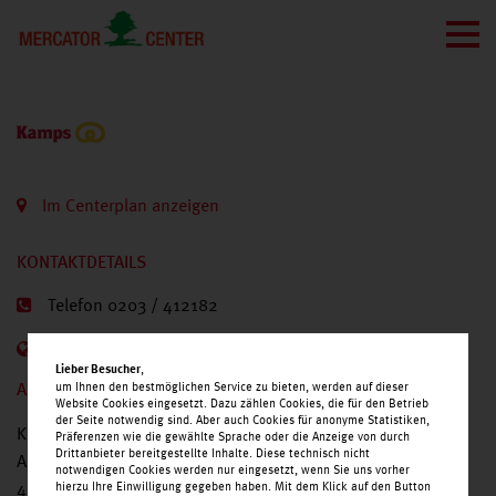
Im Centerplan anzeigen
KONTAKTDETAILS
Telefon 0203 / 412182
Internetseite
,
Lieber Besucher
um Ihnen den bestmöglichen Service zu bieten, werden auf dieser
ANBIETERINFORMATIONEN
Website Cookies eingesetzt. Dazu zählen Cookies, die für den Betrieb
der Seite notwendig sind. Aber auch Cookies für anonyme Statistiken,
Kamps GmbH
Präferenzen wie die gewählte Sprache oder die Anzeige von durch
Drittanbieter bereitgestellte Inhalte. Diese technisch nicht
Auf dem Mutzer 11
notwendigen Cookies werden nur eingesetzt, wenn Sie uns vorher
41366 Schwalmtal
hierzu Ihre Einwilligung gegeben haben. Mit dem Klick auf den Button