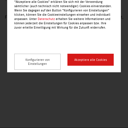
“Akzeptiere alle Cookies" erklären Sie sich mit der Verwendung
sämtlicher (auch technisch nicht notwendiger) Cookies einverstanden.
Wenn Sie dagegen auf den Button “Konfigurieren von Einstellungen“
klicken, können Sie die Cookieeinstellungen einsehen und individuell
Frische und beste Zutaten sind immer unser oberstes Gebot.
anpassen. Unter
Datenschutz
erhalten Sie weitere Informationen und
können jederzeit die Einstellungen für Cookies anpassen bzw. Ihre
zuvor erteilte Einwilligung mit Wirkung für die Zukunft widerrufen.
Leicht zu finden, bequem zu erreichen.
Konfigurieren von
Akzeptiere alle Cookies
Einstellungen